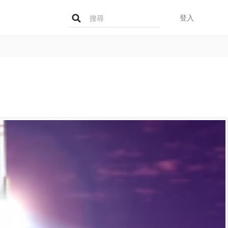
Search
登入
for: