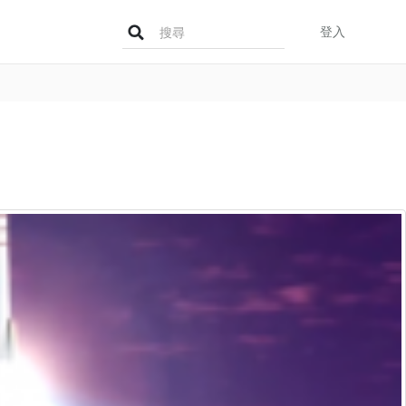
Search
登入
for: