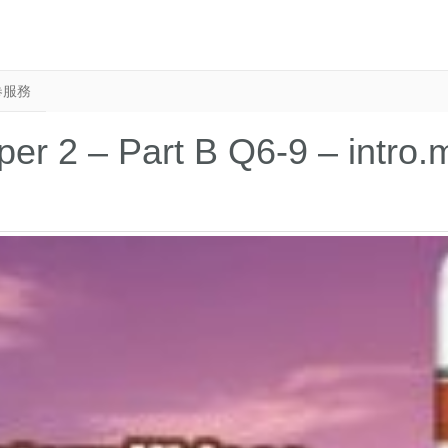
卷服務
aper 2 – Part B Q6-9 – int