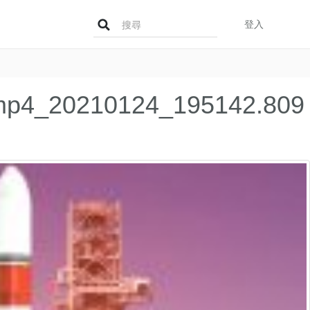
Search
登入
for:
ro.mp4_20210124_195142.809