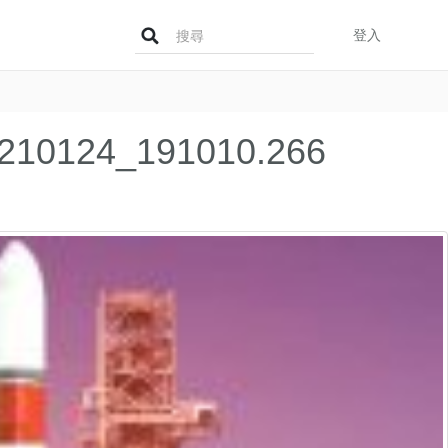
Search
登入
for:
20210124_191010.266