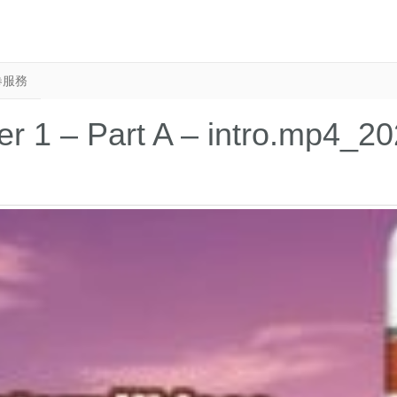
卷服務
er 1 – Part A – intro.mp4_