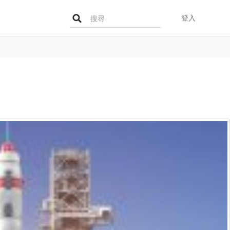
Search
登入
for: