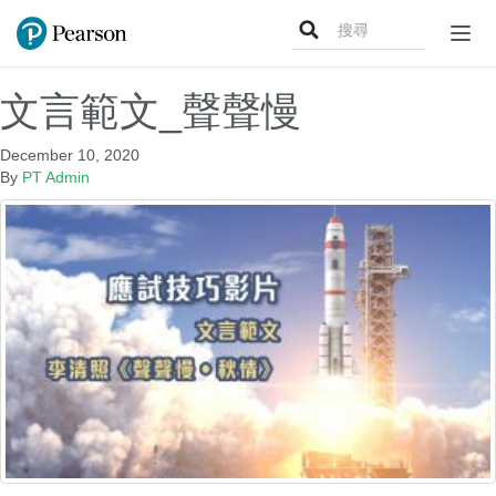
Search
Togg
for:
navig
文言範文_聲聲慢
December 10, 2020
By
PT Admin