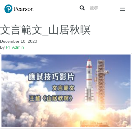
Search
Togg
for:
navig
文言範文_山居秋暝
December 10, 2020
By
PT Admin