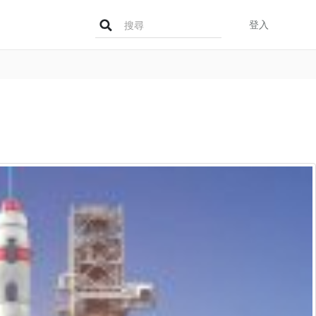
Search
登入
for: