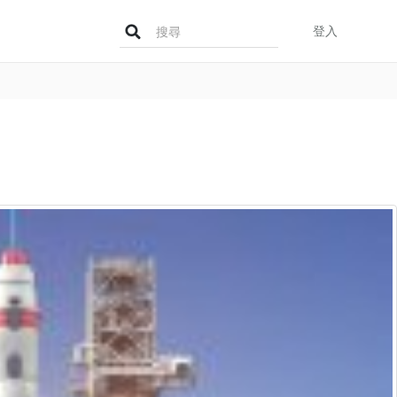
Search
登入
for: