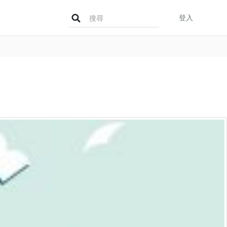
Search
登入
for: